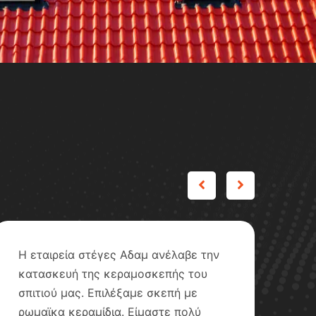
Η εταιρεία στέγες Αδαμ ανέλαβε την
Ευ
κατασκευή της κεραμοσκεπής του
τη
σπιτιού μας. Επιλέξαμε σκεπή με
να
ρωμαϊκα κεραμίδια. Είμαστε πολύ
αν