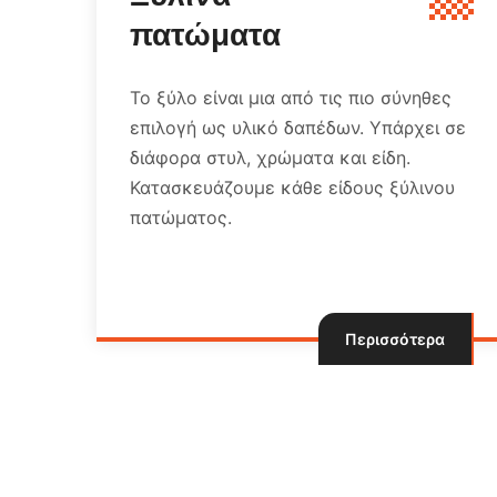
ώματα
Η κατασκευή 
ιδανική λύση 
 είναι μια από τις πιο σύνηθες
κόστος με πο
 ως υλικό δαπέδων. Υπάρχει σε
προς την αντ
 στυλ, χρώματα και είδη.
υάζουμε κάθε είδους ξύλινου
τος.
Περισσότερα