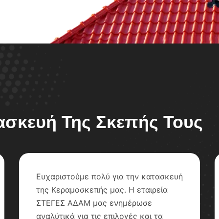
τασκευή Της Σκεπής Τους
Ευχαριστούμε πολύ για την κατασκευή
της Κεραμοσκεπής μας. Η εταιρεία
ΣΤΕΓΕΣ ΑΔΑΜ μας ενημέρωσε
αναλύτικά για τις επιλογές και τα