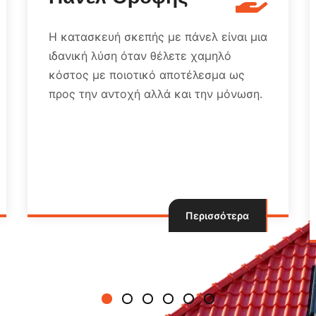
- Standing
σκεπής με πάνελ είναι μια
Roof
όταν θέλετε χαμηλό
ιοτικό αποτέλεσμα ως
Όταν σκέφτεστε να
οχή αλλά και την μόνωση.
ένα standing seam 
είναι σημαντικό να 
επαγγελματία που έχ
εγκατάσταση τέτοι
να εξασφαλίσετε τη
εφαρμογή και απόδ
Περισσότερα