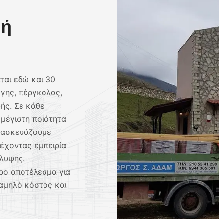
υή
ται εδώ και 30
γης, πέργκολας,
ής. Σε κάθε
 μέγιστη ποιότητα
ατασκευάζουμε
έχοντας εμπειρία
λυψης.
ρο αποτέλεσμα για
αμηλό κόστος και