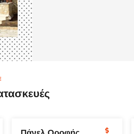
και δεν θα σας απασχολήσει 
αρκετές δεκαετίες.
Ε
Κατασκευές
Οροφής
Μεταλλική 