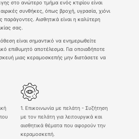
γης στο ανώτερο τμήμα ενός κτιρίου είναι
αιρικές συνθήκες, όπως βροχή, υγρασία, χιόνι
 παράγοντες. Αισθητικά είναι η καλύτερη
ικίας σας.
όθεση είναι σημαντικό να ενημερωθείτε
ικό επιθυμητό αποτέλεσμα. Για οποιαδήποτε
σκευή μιας κεραμοσκεπής μην διστάσετε να
ική
ράδοση
1. Επικοινωνία με πελάτη - Συζήτηση
2. Προδιαγ
που
, υψηλής
με τον πελάτη για λειτουργικά και
Προσαρμογ
θα σας
αισθητικά θέματα που αφορούν την
τις απαιτήσ
ασφάλεια
κεραμοσκεπή.
περιοχής. 