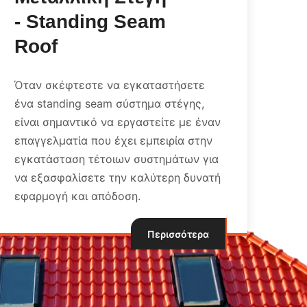
 Seam
Μόνωσης
Κεραμοσκεπής
 εγκαταστήσετε
Η μόνωση της κεραμοσκεπ
σύστημα στέγης,
έναν κρίσιμο παράγοντα γ
εργαστείτε με έναν
ενεργειακή απόδοση και τ
ει εμπειρία στην
σπιτιού σας.
ων συστημάτων για
ν καλύτερη δυνατή
οση.
Π
Περισσότερα