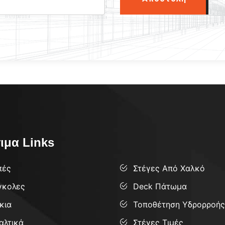
ιμα Links
Services
πές
Στέγες Από Χαλκό
γκολες
Deck Πάτωμα
κια
Τοποθέτηση Υδρορροής
αλτικά
Στέγες Τιμές