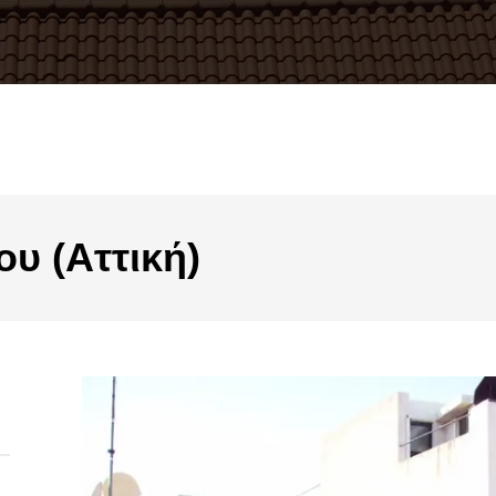
γου
(Αττική)